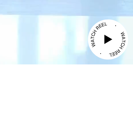
Atorgat a VIDNEO
TECNOLOGIA AUDIOVISUAL
Y DIGITAL S.L.
Pujades, 79
Compliance
08005 Barcelona
Condicions del servei
T +34 93 272 34 10
Política de privacitat