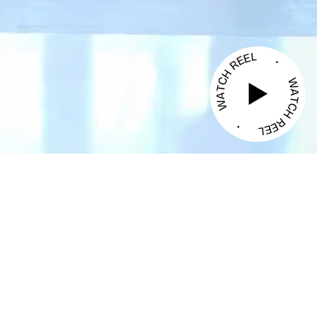
Atorgat a VIDNEO
TECNOLOGIA AUDIOVISUAL
Y DIGITAL S.L.
Pujades, 79
Compliance
08005 Barcelona
Condicions del servei
T +34 93 272 34 10
Política de privacitat