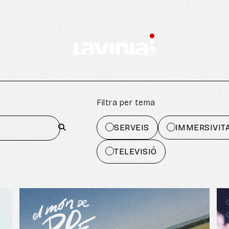
Filtra per tema
SERVEIS
IMMERSIVIT
TELEVISIÓ
sistema complet d’streaming, plataforma
Kaltura per a l’emissió (que inclou un xat i, per
tant, la possibilitat de realitzar preguntes en
directe) i, finalment, sistema complet de