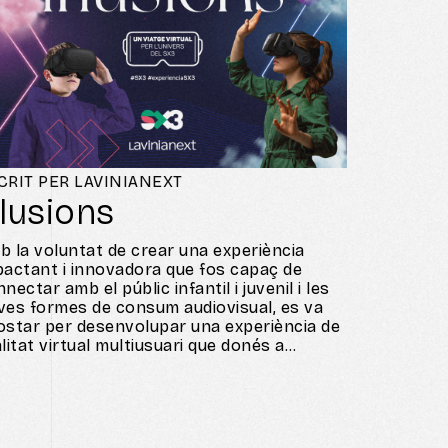
CRIT PER LAVINIANEXT
l·lusions
b la voluntat de crear una experiència
pactant i innovadora que fos capaç de
nectar amb el públic infantil i juvenil i les
ves formes de consum audiovisual, es va
ostar per desenvolupar una experiència de
litat virtual multiusuari que donés a
èixer l’univers SX3 a nous públics i
sicionés la marca, encara més, en
avantguarda dels nous formats i continguts
iovisuals.