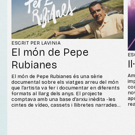
traducció simultània, quan l’acte ho requereix.
ESCRIT PER LAVINIA
El món de Pepe
ES
I
Rubianes
Am
El món de Pepe Rubianes és una sèrie
im
documental sobre els viatges arreu del món
con
que l’artista va fer i documentar en diferents
no
formats al llarg dels anys. El projecte
ap
comptava amb una base d’arxiu inèdita -les
rea
cintes de vídeo, cassets i llibretes narrades
con
pel mateix Pepe com un diari de viatge- i
po
plantejava un repte enorme: com traslladar
l’
aquests escrits a la pantalla i fer que el
aud
Rubianes narrés la seva història?