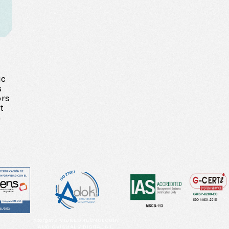
ic
s
ors
t
e
Atorgat a VIDNEO TECNOLOGIA
AUDIOVISUAL Y DIGITAL S.L.