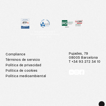
vanguardia de los nuevos formatos y contenidos
audiovisuales.
Otorgado a VIDNEO
TECNOLOGIA AUDIOVISUAL
Y DIGITAL S.L.
Pujades, 79
Compliance
08005 Barcelona
Términos de servicio
T +34 93 272 34 10
Política de privacidad
Política de cookies
Política medioambiental