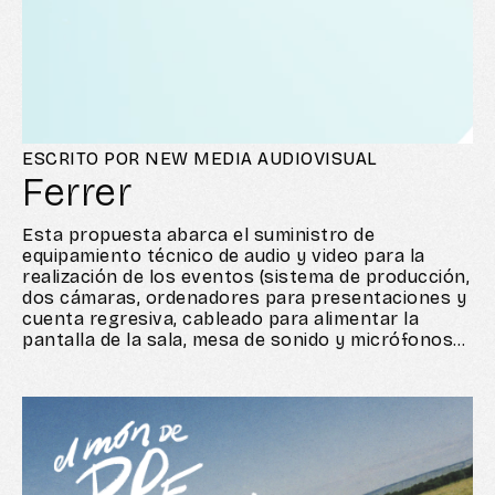
ESCRITO POR NEW MEDIA AUDIOVISUAL
Ferrer
Esta propuesta abarca el suministro de
equipamiento técnico de audio y video para la
realización de los eventos (sistema de producción,
dos cámaras, ordenadores para presentaciones y
cuenta regresiva, cableado para alimentar la
pantalla de la sala, mesa de sonido y micrófonos
para ponentes y público), un sistema completo de
streaming, la plataforma Kaltura para la emisión
(que incluye un chat para la posibilidad de realizar
preguntas en directo), y, finalmente, un sistema
completo de traducción simultánea cuando el
evento lo requiera.